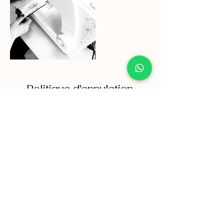
Politique d'annulation
Annulation possible jusqu'à 3h avant la
séance.
Hors délais, veuillez contacter Fleur pour
obtenir un report de la séance.
Attention séance pas annulée = séance
perdue !
Coordonnées
36 Avenue Paul Vaillant-Couturier, Trappes,