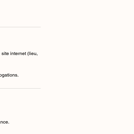
te internet (lieu,
ogations.
ance.