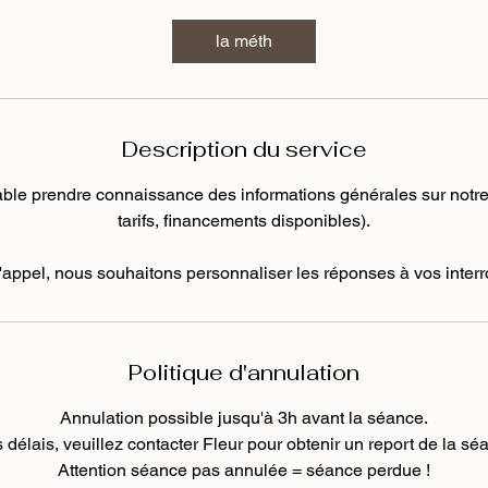
m
i
la méth
n
Description du service
able prendre connaissance des informations générales sur notre si
tarifs, financements disponibles).
l'appel, nous souhaitons personnaliser les réponses à vos interr
Politique d'annulation
Annulation possible jusqu'à 3h avant la séance.
 délais, veuillez contacter Fleur pour obtenir un report de la sé
Attention séance pas annulée = séance perdue !